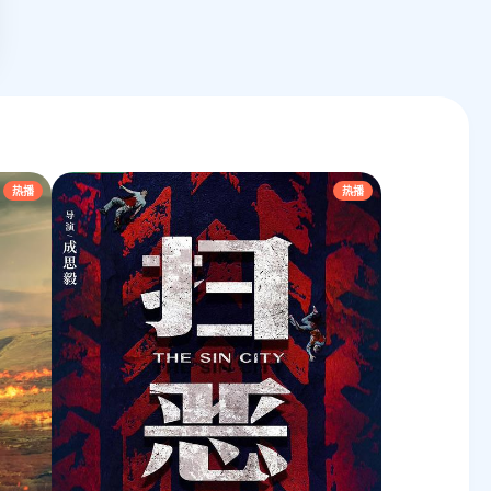
⭐ 创星大天使
热播
热播