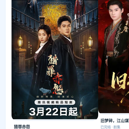
旧梦碎，江山谋
猎罪赤怨
已完结 · 剧集