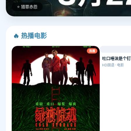
⭐ 绿液惊魂
🔥 热播电影
热播
吐口唾沫是个钉
HD国语 · 电影