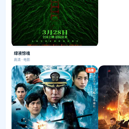
绿液惊魂
高清 · 电影
热播