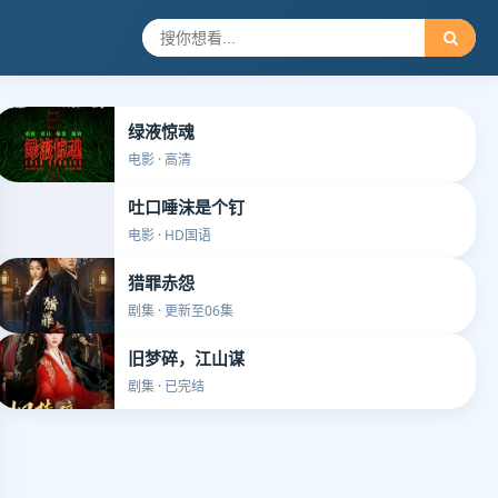
绿液惊魂
电影 · 高清
吐口唾沫是个钉
电影 · HD国语
猎罪赤怨
剧集 · 更新至06集
旧梦碎，江山谋
剧集 · 已完结